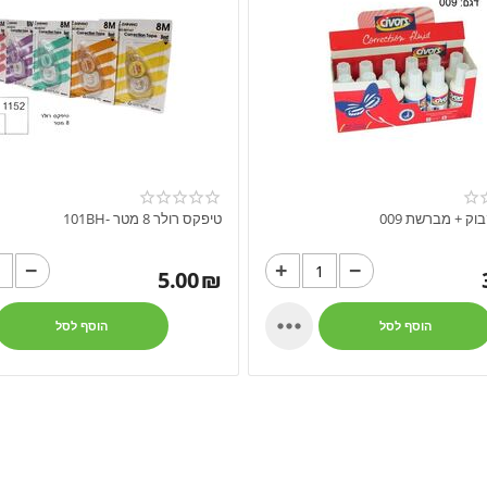
ק + מברשת 009
טיפקס רולר 8 מטר -101BH
−
+
−
5.00
₪

הוסף לסל
הוסף לסל