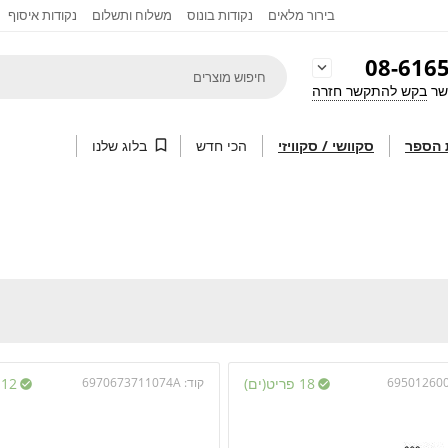
בירור מלאים
נקודות בונוס
משלוח ותשלום
נקודות איסוף
08-616

שר
בקש להתקשר חזרה
 הספר
סקוושי / סקוויזי
הכי חדש

בלוג שלנו
69501260
18 פריט(ים)
קוד:
6970673711074A
12 פריט(ים)

