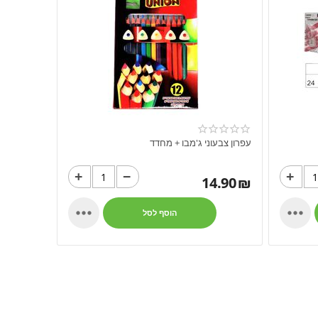
עפרון צבעוני ג'מבו + מחדד
+
−
+
14.90
₪


הוסף לסל