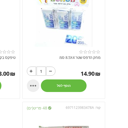
מחק הדפס שטר 8.5X4 סמ
טיפקס בקבו
+
−
3.00
₪
14.90
₪

הוסף לסל
קוד:
6971123983478A
48 פריט(ים)
