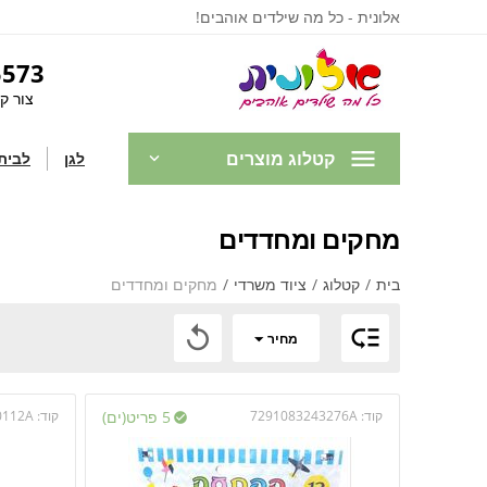
אלונית - כל מה שילדים אוהבים!
5573
צור ק
קטלוג מוצרים
לגן
לבית
מחקים ומחדדים
בית
/
קטלוג
/
ציוד משרדי
/
מחקים ומחדדים


מחיר
קוד:
7291083243276A
5 פריט(ים)
קוד:
0112A
